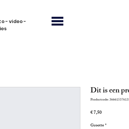
o - video -
ies
Dit is een p
Productcode: 36661537613
Prijs
€ 7,50
Grootte
*