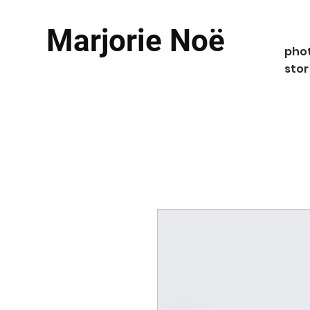
Marjorie Noë
phot
stor