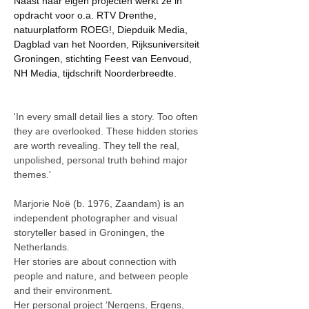
Naast haar eigen projecten werkt ze in
opdracht voor o.a. RTV Drenthe,
natuurplatform ROEG!, Diepduik Media,
Dagblad van het Noorden, Rijksuniversiteit
Groningen, stichting Feest van Eenvoud,
NH Media, tijdschrift Noorderbreedte.
'In every small detail lies a story. Too often
they are overlooked. These hidden stories
are worth revealing. They tell the real,
unpolished, personal truth behind major
themes.'
Marjorie Noë (b. 1976, Zaandam) is an
independent photographer and visual
storyteller based in Groningen, the
Netherlands.
Her stories are about connection with
people and nature, and between people
and their environment.
Her personal project ‘Nergens, Ergens,