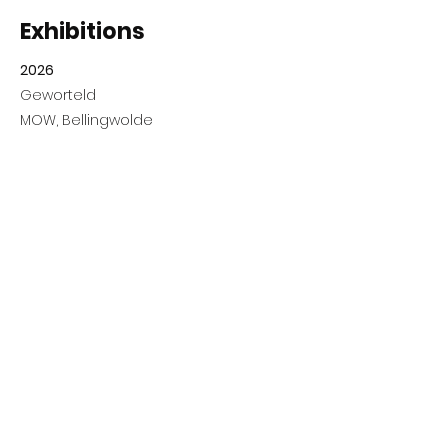
Exhibitions
2026
Geworteld
MOW, Bellingwolde
2022
SuperWest
Van Eesteren Museum,
Amsterdam
5 audioportretten bij installatie van kunstenaar Peik
Suyling
2021-2022
Thuis
MOW, Bellingwolde
2020